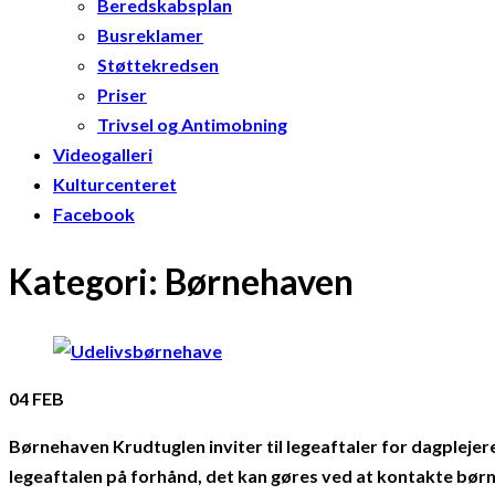
Beredskabsplan
Busreklamer
Støttekredsen
Priser
Trivsel og Antimobning
Videogalleri
Kulturcenteret
Facebook
Kategori:
Børnehaven
04
FEB
Børnehaven Krudtuglen inviter til legeaftaler for dagplejere
legeaftalen på forhånd, det kan gøres ved at kontakte børneh