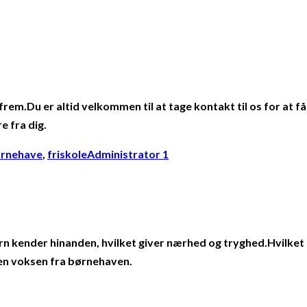
rem.Du er altid velkommen til at tage kontakt til os for at få
e fra dig.
ørnehave
,
friskole
Administrator 1
ørn kender hinanden, hvilket giver nærhed og tryghed.Hvilke
m en voksen fra børnehaven.