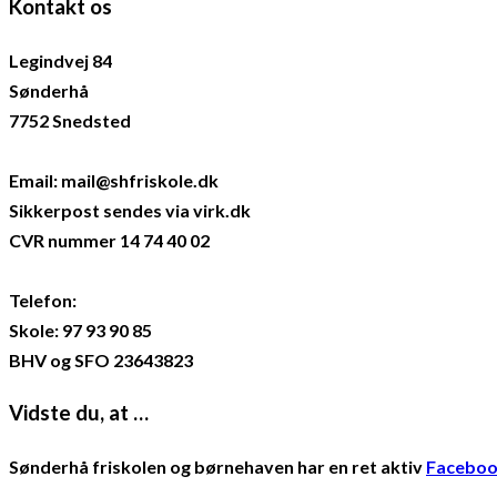
Kontakt os
Legindvej 84
Sønderhå
7752 Snedsted
Email: mail@shfriskole.dk
Sikkerpost sendes via virk.dk
CVR nummer 14 74 40 02
Telefon:
Skole: 97 93 90 85
BHV og SFO 23643823
Vidste du, at …
Sønderhå friskolen og børnehaven har en ret aktiv
Faceboo