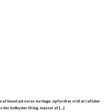
f huset på vores turdage, opfordrer vi til at I aftaler
 der indbyder til leg, masser af […]