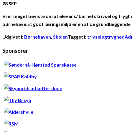
28
SEP
Vi er meget beviste om at elevens/ barnets trivsel og trygh
børnehave.Et godt læringsmiljø er en af de grundlæggende fo
Udgivet i:
Børnehaven
,
Skolen
Tagget i:
trivselogtryghed
Adm
Sponsorer