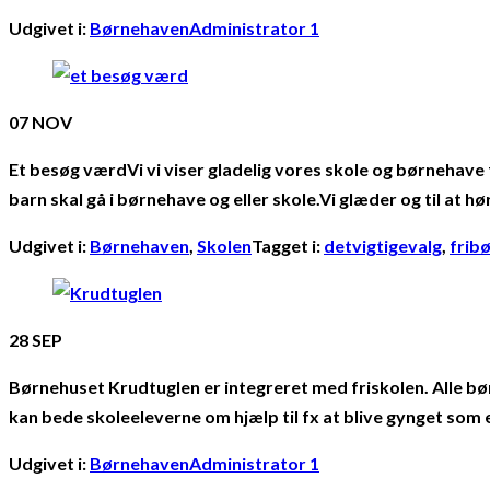
Udgivet i:
Børnehaven
Administrator 1
07
NOV
Et besøg værdVi vi viser gladelig vores skole og børnehave f
barn skal gå i børnehave og eller skole.Vi glæder og til at hør
Udgivet i:
Børnehaven
,
Skolen
Tagget i:
detvigtigevalg
,
frib
28
SEP
Børnehuset Krudtuglen er integreret med friskolen. Alle b
kan bede skoleeleverne om hjælp til fx at blive gynget so
Udgivet i:
Børnehaven
Administrator 1