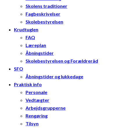
Skolens traditioner
Fagbeskrivelser
Skolebestyrelsen
Krudtuglen
FAQ
Læreplan
Åbningstider
Skolebestyrelsen og Forældreråd
SFO
Åbningstider og lukkedage
Praktisk info
Personale
Vedtægter
Arbejdsgrupperne
Rengøring
Tilsyn