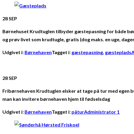
28
SEP
Børnehuset Krudtuglen tilbyder gæstepasning for både bør
og prøv livet som krudtugle, gratis (dog maks. en uge, da
Udgivet i:
Børnehaven
Tagget i:
gæstepasning
,
gæsteplads
A
28
SEP
Fribørnehaven Krudtuglen elsker at tage på tur med egen bus
man kan invitere børnehaven hjem til fødselsdag
Udgivet i:
Børnehaven
Tagget i:
påtur
Administrator 1