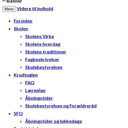
Videre til indhold
Menu
Forsiden
Skolen
Skolens Virke
Skolens hverdag
Skolens traditioner
Fagbeskrivelser
Skolebestyrelsen
Krudtuglen
FAQ
Læreplan
Åbningstider
Skolebestyrelsen og Forældreråd
SFO
Åbningstider og lukkedage