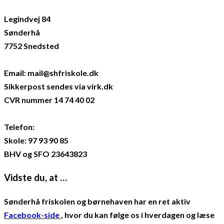
Legindvej 84
Sønderhå
7752 Snedsted
Email: mail@shfriskole.dk
Sikkerpost sendes via virk.dk
CVR nummer 14 74 40 02
Telefon:
Skole: 97 93 90 85
BHV og SFO 23643823
Vidste du, at …
Sønderhå friskolen og børnehaven har en ret aktiv
Facebook-side
, hvor du kan følge os i hverdagen og læse