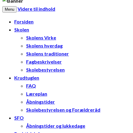
Videre til indhold
Menu
Forsiden
Skolen
Skolens Virke
Skolens hverdag
Skolens traditioner
Fagbeskrivelser
Skolebestyrelsen
Krudtuglen
FAQ
Læreplan
Åbningstider
Skolebestyrelsen og Forældreråd
SFO
Åbningstider og lukkedage