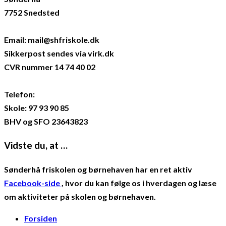
7752 Snedsted
Email: mail@shfriskole.dk
Sikkerpost sendes via virk.dk
CVR nummer 14 74 40 02
Telefon:
Skole: 97 93 90 85
BHV og SFO 23643823
Vidste du, at …
Sønderhå friskolen og børnehaven har en ret aktiv
Facebook-side
, hvor du kan følge os i hverdagen og læse
om aktiviteter på skolen og børnehaven.
Forsiden