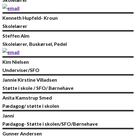
Kenneth
Hupfeld- Kroun
Skolelærer
Steffen
Alm
Skolelærer, Buskørsel, Pedel
Kim
Nielsen
Underviser/SFO
Jannie Kirstine
Villadsen
Støtte i skole / SFO/ Børnehave
Anita
Kamstrup Smed
Pædagog/ støtte i skolen
Janni
Pædagog- Støtte i skolen/SFO/Børnehave
Gunner
Andersen