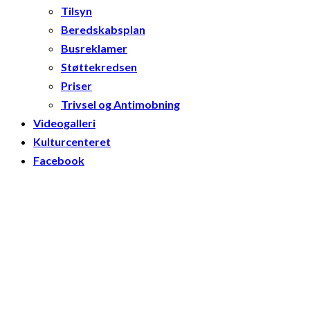
Tilsyn
Beredskabsplan
Busreklamer
Støttekredsen
Priser
Trivsel og Antimobning
Videogalleri
Kulturcenteret
Facebook
20 jun
/
Administrator 1
4 feb
/
Administrator 1