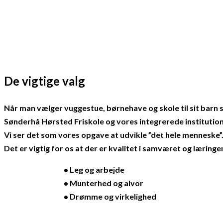
28 sep
/
Administrator 1
28 sep
/
Administrator 1
De vigtige valg
Når man vælger vuggestue, børnehave og skole til sit barn s
Sønderhå Hørsted Friskole og vores integrerede institution K
Vi ser det som vores opgave at udvikle ”det hele menneske”
Det er vigtig for os at der er kvalitet i samværet og læring
• Leg og arbejde
• Munterhed og alvor
• Drømme og virkelighed