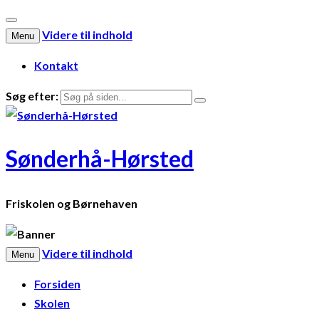
Videre til indhold
Menu
Kontakt
Søg efter:
Sønderhå-Hørsted
Friskolen og Børnehaven
Videre til indhold
Menu
Forsiden
Skolen